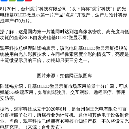
Weibo
8月20日，台州观宇科技有限公司（以下简称“观宇科技”）的光
电硅基OLED微显示第一片产品“点亮”并投产，达产后预计将形
成年产470万片。
据了解，这是国内第一片能同时达到超高像素密度、高亮度与低
功耗的全彩RGB自发光硅基OLED微显示屏。
观宇科技总经理陆隆鸣表示，该光电硅基OLED微显示屏摆脱传
统使用白光加彩膜技术，在同样像素密度全彩的情况下，亮度是
主流微显示屏的三倍，功耗却只要三分之一。
图片来源：拍信网正版图库
陆隆鸣介绍，硅基OLED微显示屏市场应用前景十分广阔，可以
赋能5G终端应用，如智能驾驶屏、交互观影、远程医疗、警用
安防等。
据悉，观宇科技成立于2020年6月，是台州创王光电有限公司百
分百控股子公司，所属行业为计算机、通信和其他电子设备制造
业。当前，观宇科技已经拥有46项核心知识产权，不久将设立光
电研究院。（来源：台州发布）