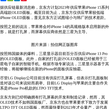
Weibo
据供应链最新消息称，京东方计划2023年供应苹果iPhone 15系列
高端款OLED面板。截至目前为止，京东方仅供应苹果较低端
iPhone OLED面板，显见京东方正试图缩小与韩厂的技术差距。
按照之前的说法，苹果将会对iPhone 14的高规格版本启用新的外
形，就是打孔屏，而屏幕供应商依然是三星为主导。
图片来源：拍信网正版图库
按照韩国媒体的爆料，三星显示器目前百分百供应iPhone 13 Pro
的OLED面板。此外，自家的打孔设计OLED面板已经被用于三
星电子自家的智能手机。根据市场专家说法，三星显示器基于其
经验，将能够继续在新的iPhone的面板供应独霸。
尽管LG Display公司目前没有供应打孔屏幕，但表示打孔面板制
造对该公司来说轻而易举。目前LG Display与苹果的主要合作关
系是iPhone Pro机款的LTPO TFT技术。
京东方则已经明确拥有打孔屏幕的开发和制造记录，然而，其
OLED技术不如韩国面板厂。京东方也在苹果要求下致力于发展
LTPO TFT OLED面板，然而最快要到2023年才会量产，这代表