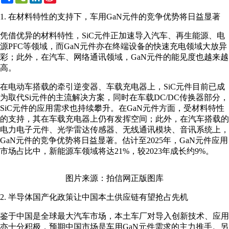
Weibo
1. 在材料特性的支持下，车用GaN元件的竞争优势将日益显著
凭借优异的材料特性，SiC元件正加速导入汽车、再生能源、电
源PFC等领域，而GaN元件亦在终端设备的快速充电领域大放异
彩；此外，在汽车、网络通讯领域，GaN元件的能见度也越来越
高。
在电动车搭载的牵引逆变器、车载充电器上，SiC元件目前已成
为取代Si元件的主流解决方案，同时在车载DC/DC传换器部分，
SiC元件的应用需求也持续攀升。在GaN元件方面，受材料特性
的支持，其在车载充电器上仍有发挥空间；此外，在汽车搭载的
电力电子元件、光学雷达传感器、无线通讯模块、音讯系统上，
GaN元件的竞争优势将日益显著。估计至2025年，GaN元件应用
市场占比中，新能源车领域将达21%，较2023年成长约9%。
图片来源：拍信网正版图库
2. 半导体国产化政策让中国本土供应链有望抢占先机
鉴于中国是全球最大汽车市场，本土车厂对导入创新技术、应用
亦十分积极，预期中国市场是车用GaN元件需求的主力推手。另