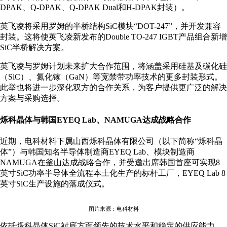
DPAK、Q-DPAK、Q-DPAK Dual和H-DPAK封装）。
英飞凌将采用罗姆的半桥结构SiC模块“DOT-247”，并开发兼容
封装。这将使英飞凌新发布的Double TO-247 IGBT产品组合新增
SiC半桥解决方案。
英飞凌与罗姆计划未来扩大合作范围，将涵盖采用硅基及碳化硅
（SiC）、氮化镓（GaN）等宽禁带功率技术的更多封装形式。
此举也将进一步深化双方的合作关系，为客户提供更广泛的解决
方案与采购选择。
烁科晶体与韩国EYEQ Lab、NAMUGA达成战略合作
近期，电科材料下属山西烁科晶体有限公司（以下简称“烁科晶
体”）与韩国知名半导体制造商EYEQ Lab、模块制造商
NAMUGA在釜山达成战略合作，并受邀出席韩国首座可实现8
英寸SiC功率半导体全流程本土化生产的标杆工厂，EYEQ Lab 8
英寸SiC生产设施的落成仪式。
图片来源：电科材料
依托烁科晶体SiC衬底方面领先的技术水平和稳定的供应能力，