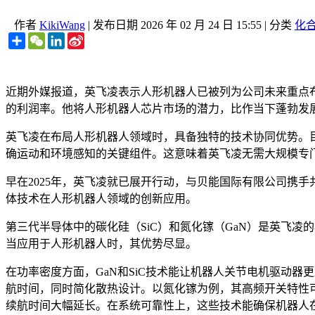
作者
KikiWang
|
发布日期
2026 年 02 月 24 日 15:55
|
分类
化
Share
WeChat
LinkedIn
Sina
Weibo
近期外媒报道，英飞凌表示人形机器人已被列为公司未来重点
的利润率。他将人形机器人芯片市场的潜力，比作当下蓬勃发
英飞凌在布局人形机器人领域时，具备独特的技术协同优势。
确运动和环境感知的关键组件。这意味着英飞凌无需大规模专
早在2025年，英飞凌就已展开行动，与贝能国际有限公司携
体技术在人形机器人领域的创新应用。
第三代半导体中的碳化硅（SiC）和氮化镓（GaN）是英飞
当应用于人形机器人时，其优势尽显。
在功率密度方面，GaN和SiC技术能让机器人关节电机驱动
航时间，同时简化散热设计。以氮化镓为例，其高频开关特性可
续航时间大幅延长。在系统可靠性上，这些技术能确保机器人