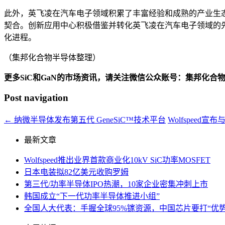
此外，英飞凌在汽车电子领域积累了丰富经验和成熟的产业生
契合。创新应用中心积极借鉴并转化英飞凌在汽车电子领域的
化进程。
（集邦化合物半导体整理）
更多SiC和GaN的市场资讯，请关注微信公众账号：集邦化合
Post navigation
←
纳微半导体发布第五代 GeneSiC™技术平台
Wolfspeed宣
最新文章
Wolfspeed推出业界首款商业化10kV SiC功率MOSFET
日本电装拟82亿美元收购罗姆
第三代/功率半导体IPO热潮，10家企业密集冲刺上市
韩国成立“下一代功率半导体推进小组”
全国人大代表：手握全球95%镓资源，中国芯片要打“优势