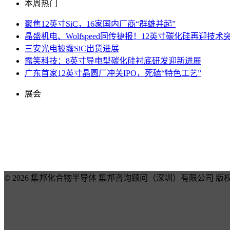
本周热门
聚焦12英寸SiC，16家国内厂商“群雄并起”
晶盛机电、Wolfspeed同传捷报！12英寸碳化硅再迎技术
三安光电披露SiC出货进展
露笑科技：8英寸导电型碳化硅衬底研发迎新进展
广东首家12英寸晶圆厂冲关IPO，死磕“特色工艺”
展会
© 2026 集邦化合物半导体 集邦咨询顾问（深圳）有限公司 版