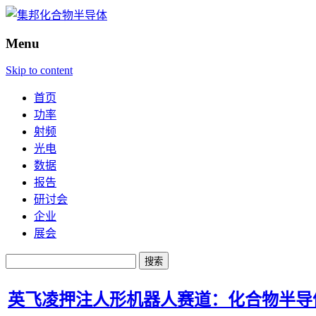
Menu
Skip to content
首页
功率
射频
光电
数据
报告
研讨会
企业
展会
搜
索：
英飞凌押注人形机器人赛道：化合物半导