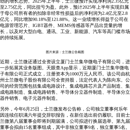
劲的增长态势。2025年上半年，士兰微预计实现净利润2.35亿元
至2.75亿元，同比扭亏为盈。此外，预计2025年上半年实现归属
于母公司所有者的扣除非经常性损益后的净利润为2.4亿元至2.8
亿元，同比增加90.18%至121.88%。这一业绩增长得益于公司在
电源管理芯片、IGBT器件、MEMS传感器等产品出货量的增
长，以及对大型白电、通讯、工业、新能源、汽车等高门槛市场
的持续拓展。
图片来源：士兰微公告截图
近期，士兰微还通过全资设立厦门士兰集华微电子有限公司，进
一步拓展其业务版图。天眼查App显示，近期厦门士兰集华微电
子有限公司正式成立，注册资本为1000万元人民币。该公司由杭
州士兰微电子股份有限公司全资持股，法定代表人为陈向东。公
司的经营范围包括集成电路设计、集成电路芯片及产品制造、集
成电路制造、集成电路销售、半导体分立器件制造、半导体分立
器件销售、电子元器件制造。
另外，今年6月25日，士兰微发布公告称，公司独立董事何乐年
因连续任职满六年提交辞职报告，在新任选出前仍履职。目前士
兰微第八届董事会即将到期届满，公司拟进行换届选举。第九届
董事会拟由15名董事组成，其中非独立董事9名，独立董事5名。