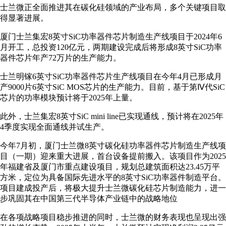
士兰微正全面推进其在碳化硅领域的产业布局，多个关键项目取
得显著进展。
厦门士兰集宏8英寸SiC功率器件芯片制造生产线项目于2024年6
月开工，总投资120亿元，两期建设完成后将形成8英寸SiC功率
器件芯片年产72万片的生产能力。
士兰明镓6英寸SiC功率器件芯片生产线项目在今年4月已形成月
产9000片6英寸SiC MOS芯片的生产能力。目前，基于第Ⅳ代SiC
芯片的功率模块预计将于2025年上量。
此外，士兰集宏8英寸SiC mini line已实现通线，预计将在2025年
4季度实现全面通线并试生产。
今年7月初，厦门士兰微8英寸碳化硅功率器件芯片制造生产线项
目（一期）迎来重大进展，首台设备提前搬入。该项目作为2025
年福建省及厦门市重点建设项目，规划总建筑面积达23.45万平
方米，定位为具备国际先进水平的8英寸SiC功率器件制造平台。
项目建成投产后，将极大提升士兰微碳化硅芯片制造能力，进一
步巩固其在中国第三代半导体产业链中的战略地位
在各项战略项目稳步推进的同时，士兰微的财务表现也呈现出强