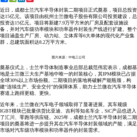
Weibo
近日，成都士兰汽车半导体封装二期项目正式奠基，项目总投资
达15亿元。该项目由杭州士兰微电子股份有限公司投资建设，总
投资达15亿元。项目将新建7.9万平方米的厂房及配套设施设
备，并对汽车级功率模块和功率器件封装生产线进行扩建。整个
项目涵盖生产厂房、动力站、立体库等6大单体的现代化产业集
群，总建筑面积达8.2万平方米。
图片来源：中电三公司
奠基仪式上，士兰半导体制造事业总部总裁范伟宏表示，成都基
地是士兰微三大生产基地中唯一的封装核心，其IPM模块已占据
全球30%以上市场份额。二期项目的落地将破解产能瓶颈，构
建“连续生产、安全交付”的保障体系，助力士兰微在汽车半导体
赛道上跑得更稳、更快。
近年来，士兰微在汽车电子领域取得了显著进展。其车规级
IGBT模块已批量供货比亚迪、吉利等知名车企，SiC产品也进入
了汇川、零跑等供应链。2025年，成都士兰汽车半导体封装二期
项目的奠基将进一步提升其在汽车半导体封装领域的产能，满足
市场对汽车级功率模块和功率器件的封装需求。