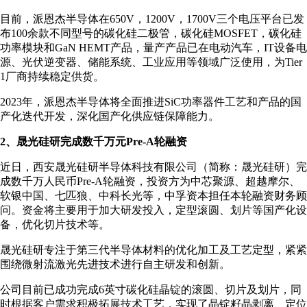
目前，派恩杰半导体在650V，1200V，1700V三个电压平台已发
布100余款不同型号的碳化硅二极管，碳化硅MOSFET，碳化硅
功率模块和GaN HEMT产品，量产产品已在电动汽车，IT设备电
源、光伏逆变器、储能系统、工业应用等领域广泛使用，为Tier
1厂商持续稳定供货。
2023年，派恩杰半导体将全面推进SiC功率器件工艺和产品的国
产化迭代开发，深化国产化供应链保障能力。
2、晟光硅研完成数千万元Pre-A轮融资
近日，西安晟光硅研半导体科技有限公司（简称：晟光硅研）完
成数千万人民币Pre-A轮融资，投资方为中芯聚源、超越摩尔、
软银中国、七匹狼、中科长光等，中孚资本担任本轮融资财务顾
问。资金将主要用于加大研发投入，定型滚圆、划片等国产化设
备，优化切片技术等。
晟光硅研专注于第三代半导体材料的优化加工及工艺定型，紧紧
围绕微射流激光先进技术进行自主研发和创新。
公司目前已成功完成6英寸碳化硅晶锭的滚圆、切片及划片，同
时根据客户需求积极拓展技术工艺，实现了晶锭籽晶剥离、定位