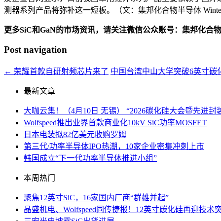
测器系列产品将弥补这一短板。（文：集邦化合物半导体 Winte
更多SiC和GaN的市场资讯，请关注微信公众账号：集邦化合
Post navigation
←
荣耀首款自研射频芯片来了
中国台湾中山大学突破6英寸碳
最新文章
大咖云集！（4月10日 无锡） “2026碳化硅大会暨先
Wolfspeed推出业界首款商业化10kV SiC功率MOSFET
日本电装拟82亿美元收购罗姆
第三代/功率半导体IPO热潮，10家企业密集冲刺上市
韩国成立“下一代功率半导体推进小组”
本周热门
聚焦12英寸SiC，16家国内厂商“群雄并起”
晶盛机电、Wolfspeed同传捷报！12英寸碳化硅再迎技术