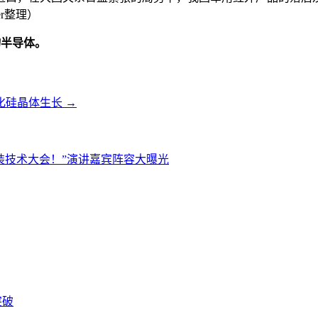
r整理）
物半导体。
化硅晶体生长
→
进封装技术大会！”演讲嘉宾阵容大曝光
突破