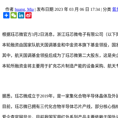
作者
huang, Mia
|
发布日期
2023 年 03 月 06 日 17:34
|
分类
氮
Share
WeChat
LinkedIn
Sina
Weibo
根据珏芯微官方3月2日消息，浙江珏芯微电子有限公司（以下
本轮融资由国家队航天国调基金和中金资本旗下基金领投，国
其中，航天国调基金领投后成为了珏芯微第二大股东，这是央
本轮所融资金将主要用于扩充芯片制造产能的设备采购、航天
据悉，珏芯微成立于2019年，是一家集化合物半导体晶体及
目前，珏芯微已拥有三代化合物半导体芯片产线，部分核心指
爱企查官网显示，目前我国军用红外系列产品主要依赖于国外