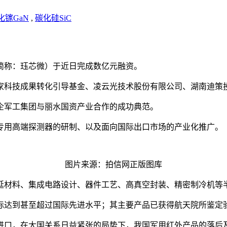
化镓GaN
,
碳化硅SiC
简称：珏芯微）于近日完成数亿元融资。
家科技成果转化引导基金、凌云光技术股份有限公司、湖南迪策
企军工集团与丽水国资产业合作的成功典范。
专用高端探测器的研制、以及面向国际出口市场的产业化推广。
图片来源：拍信网正版图库
外延材料、集成电路设计、器件工艺、高真空封装、精密制冷机等
标达到甚至超过国际先进水平；其主要产品已获得航天院所鉴定
进口，在大国关系日益紧张的局势下，我国军用红外产品的落后