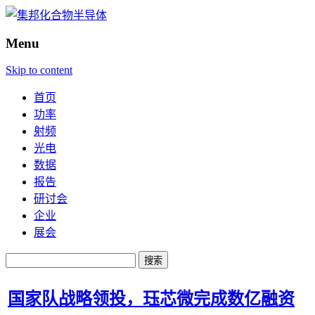
Menu
Skip to content
首页
功率
射频
光电
数据
报告
研讨会
企业
展会
搜
索：
国家队战略领投，珏芯微完成数亿融资