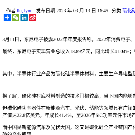
作者
lin, lynn
|
发布日期
2023 年 03 月 13 日 16:45
|
分类
碳化硅
Share
WeChat
LinkedIn
Sina
Weibo
3月11日，东尼电子披露2022年年度报告称，2022年消
最终，东尼电子实现营业总收入18.89亿元，同比增长41.04%；归
其中，半导体行业产品为碳化硅半导体材料，主要生产导电型碳化硅衬
据了解，碳化硅衬底材料制造的技术门槛较高，当下国内能够向企业
但碳化硅功率器件在新能源汽车、光伏、储能等领域具有广阔的市场
产值达22.8亿美元，年成长41.4%，至2026年SiC功率元件市场
而中国是新能源汽车及光伏大国，这又是碳化硅全产业链国产
破的产业瓶颈。