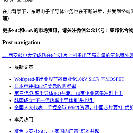
在此背景下，东尼电子半导体业务也在不断进步，并受到终端客户的
理）
更多SiC和GaN的市场资讯，请关注微信公众账号：集邦化合
Post navigation
←
西安邮电大学成功在8吋硅片上制备出了高质量的氧化镓外
最新文章
Wolfspeed推出业界首款商业化10kV SiC功率MOSFET
日本电装拟82亿美元收购罗姆
第三代/功率半导体IPO热潮，10家企业密集冲刺上市
韩国成立“下一代功率半导体推进小组”
全国人大代表：手握全球95%镓资源，中国芯片要打“优势
本周热门
聚焦12英寸SiC，16家国内厂商“群雄并起”