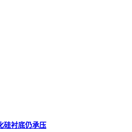
碳化硅衬底仍承压