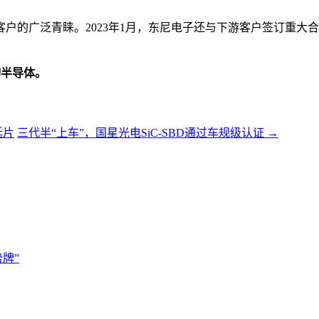
广泛青睐。2023年1月，东尼电子还与下游客户签订重大合同，
物半导体。
延片
三代半“上车”，国星光电SiC-SBD通过车规级认证
→
牌”