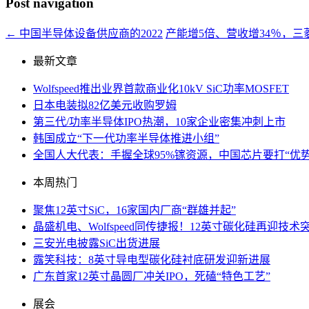
Post navigation
←
中国半导体设备供应商的2022
产能增5倍、营收增34％，
最新文章
Wolfspeed推出业界首款商业化10kV SiC功率MOSFET
日本电装拟82亿美元收购罗姆
第三代/功率半导体IPO热潮，10家企业密集冲刺上市
韩国成立“下一代功率半导体推进小组”
全国人大代表：手握全球95%镓资源，中国芯片要打“优势
本周热门
聚焦12英寸SiC，16家国内厂商“群雄并起”
晶盛机电、Wolfspeed同传捷报！12英寸碳化硅再迎技术
三安光电披露SiC出货进展
露笑科技：8英寸导电型碳化硅衬底研发迎新进展
广东首家12英寸晶圆厂冲关IPO，死磕“特色工艺”
展会