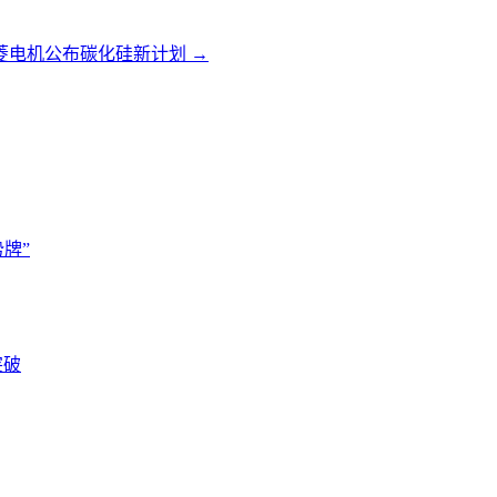
三菱电机公布碳化硅新计划
→
牌”
突破