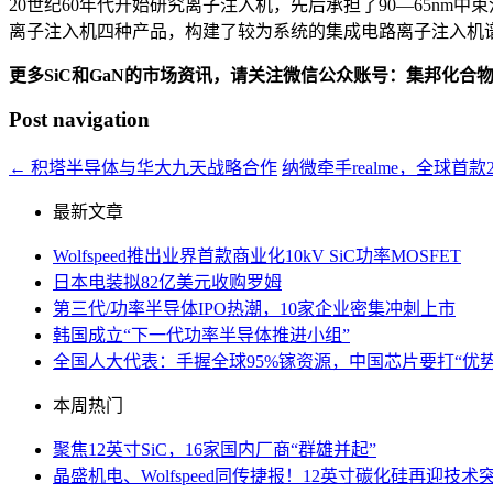
20世纪60年代开始研究离子注入机，先后承担了90—65nm
离子注入机四种产品，构建了较为系统的集成电路离子注入机谱系
更多SiC和GaN的市场资讯，请关注微信公众账号：集邦化合
Post navigation
←
积塔半导体与华大九天战略合作
纳微牵手realme，全球首
最新文章
Wolfspeed推出业界首款商业化10kV SiC功率MOSFET
日本电装拟82亿美元收购罗姆
第三代/功率半导体IPO热潮，10家企业密集冲刺上市
韩国成立“下一代功率半导体推进小组”
全国人大代表：手握全球95%镓资源，中国芯片要打“优势
本周热门
聚焦12英寸SiC，16家国内厂商“群雄并起”
晶盛机电、Wolfspeed同传捷报！12英寸碳化硅再迎技术