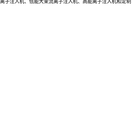
中束流离子注入机、低能大束流离子注入机、高能离子注入机和定制