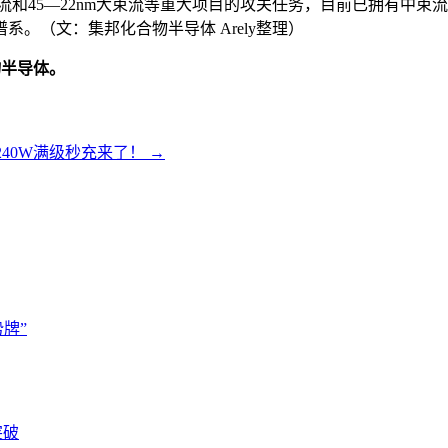
中束流和45—22nm大束流等重大项目的攻关任务，目前已拥有
。（文：集邦化合物半导体 Arely整理）
物半导体。
款240W满级秒充来了！
→
牌”
突破