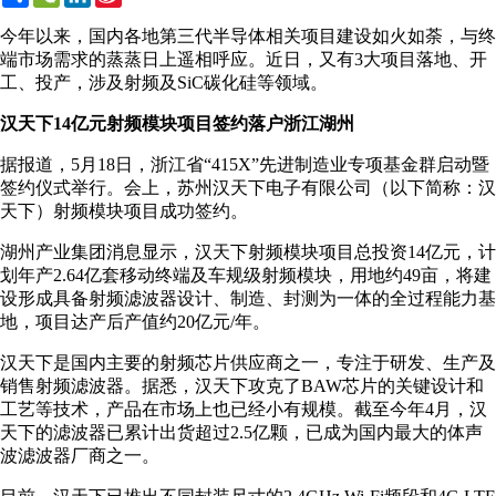
Weibo
今年以来，国内各地第三代半导体相关项目建设如火如荼，与终
端市场需求的蒸蒸日上遥相呼应。近日，又有3大项目落地、开
工、投产，涉及射频及SiC碳化硅等领域。
汉天下14亿元射频模块项目签约落户浙江湖州
据报道，5月18日，浙江省“415X”先进制造业专项基金群启动暨
签约仪式举行。会上，苏州汉天下电子有限公司（以下简称：汉
天下）射频模块项目成功签约。
湖州产业集团消息显示，汉天下射频模块项目总投资14亿元，计
划年产2.64亿套移动终端及车规级射频模块，用地约49亩，将建
设形成具备射频滤波器设计、制造、封测为一体的全过程能力基
地，项目达产后产值约20亿元/年。
汉天下是国内主要的射频芯片供应商之一，专注于研发、生产及
销售射频滤波器。据悉，汉天下攻克了BAW芯片的关键设计和
工艺等技术，产品在市场上也已经小有规模。截至今年4月，汉
天下的滤波器已累计出货超过2.5亿颗，已成为国内最大的体声
波滤波器厂商之一。