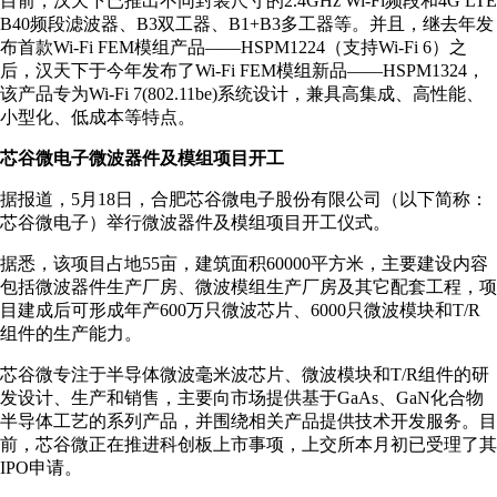
目前，汉天下已推出不同封装尺寸的2.4GHz Wi-Fi频段和4G LTE
B40频段滤波器、B3双工器、B1+B3多工器等。并且，继去年发
布首款Wi-Fi FEM模组产品——HSPM1224（支持Wi-Fi 6）之
后，汉天下于今年发布了Wi-Fi FEM模组新品——HSPM1324，
该产品专为Wi-Fi 7(802.11be)系统设计，兼具高集成、高性能、
小型化、低成本等特点。
芯谷微电子微波器件及模组项目开工
据报道，5月18日，合肥芯谷微电子股份有限公司（以下简称：
芯谷微电子）举行微波器件及模组项目开工仪式。
据悉，该项目占地55亩，建筑面积60000平方米，主要建设内容
包括微波器件生产厂房、微波模组生产厂房及其它配套工程，项
目建成后可形成年产600万只微波芯片、6000只微波模块和T/R
组件的生产能力。
芯谷微专注于半导体微波毫米波芯片、微波模块和T/R组件的研
发设计、生产和销售，主要向市场提供基于GaAs、GaN化合物
半导体工艺的系列产品，并围绕相关产品提供技术开发服务。目
前，芯谷微正在推进科创板上市事项，上交所本月初已受理了其
IPO申请。