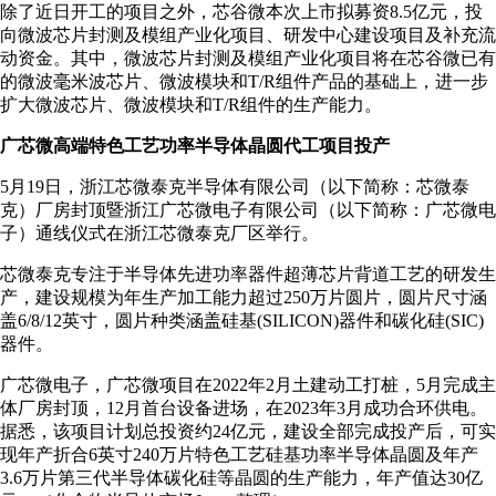
除了近日开工的项目之外，芯谷微本次上市拟募资8.5亿元，投
向微波芯片封测及模组产业化项目、研发中心建设项目及补充流
动资金。其中，微波芯片封测及模组产业化项目将在芯谷微已有
的微波毫米波芯片、微波模块和T/R组件产品的基础上，进一步
扩大微波芯片、微波模块和T/R组件的生产能力。
广芯微高端特色工艺功率半导体晶圆代工项目投产
5月19日，浙江芯微泰克半导体有限公司（以下简称：芯微泰
克）厂房封顶暨浙江广芯微电子有限公司（以下简称：广芯微电
子）通线仪式在浙江芯微泰克厂区举行。
芯微泰克专注于半导体先进功率器件超薄芯片背道工艺的研发生
产，建设规模为年生产加工能力超过250万片圆片，圆片尺寸涵
盖6/8/12英寸，圆片种类涵盖硅基(SILICON)器件和碳化硅(SIC)
器件。
广芯微电子，广芯微项目在2022年2月土建动工打桩，5月完成主
体厂房封顶，12月首台设备进场，在2023年3月成功合环供电。
据悉，该项目计划总投资约24亿元，建设全部完成投产后，可实
现年产折合6英寸240万片特色工艺硅基功率半导体晶圆及年产
3.6万片第三代半导体碳化硅等晶圆的生产能力，年产值达30亿