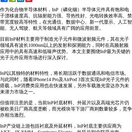
Weibo
作为化合物半导体材料，InP（磷化铟）半导体元件具有饱和电
子漂移速度高、抗辐射能力强、导热性好、光电转换效率高、禁
带宽度较高等特性，在光通信、数据中心、新一代显示、人工智
能、无人驾驶、航天等领域具有广阔的应用前景。
目前InP材料主要用于制造光子元件和微波射频元件，其在光子
领域具有波长1000nm以上的发射和探测能力，同时在高频射频
应用中的具有高速和低噪声优势。 本文主要围绕InP最为关键的
光子元件应用市场进行深入探讨。
InP以其独特的材料特性，将长期活跃于数据通讯和电信市场。
与此同时，随着IPhone14 Pro及AirPod 3首次实现InP光子元件的
搭载，InP消费类应用也在快速发展，另外车载激光雷达亦为未
来潜力市场之一。
但值得注意的是，当前InP衬底材料、外延片以及高端光芯片仍
被欧美日厂商高度垄断，而光模块等下游厂商则数量较多，竞争
亦相当激烈。
InP产业链上游包括衬底及外延材料，InP衬底主要供应商为