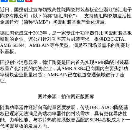
Weibo
近日，国投创业宣布领投高性能陶瓷封装基板企业浙江德汇电子
陶瓷有限公司（以下简称“德汇陶瓷”），支持德汇陶瓷加速活性
金属钎焊（简称“AMB”）陶瓷封装基板产业化进展。
德汇陶瓷成立于2013年，是一家专注于功率器件用陶瓷封装基板
研制的企业。该公司针对功率芯片封装需求，提供DBC-ZTA、
AMB-Si3N4、AMB-AlN等各类型、满足不同场景需求的陶瓷封
装基板。
国投创业消息显示，德汇陶瓷是国内首先实现AMB陶瓷封装基
板量产化出货的内资企业，其AMB-Si3N4已向国内主要头部功
率模块企业批量出货；AMB-AlN已在轨道交通领域进行了验
证。
图片来源：拍信网正版图库
随着功率器件逐渐向高能量密度发展，传统DBC-Al2O3陶瓷基
板已逐渐无法满足高端功率器件的封装需求，具有更优导热性
能、力学性能、与芯片热膨胀系数更匹配的Si3N4基板成为下一
代陶瓷基板的发展方向。