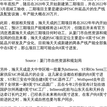
年年底投产，随后在2020年又开始新建第二期项目，并在2022年
3月底竣工验收，二期项目主要是建设6吋SiC外延晶片的生产线
及配套设施，年产能大概在20万片。
此前，根据相关报道，瀚天天成的三期项目将在2022年年内开始
动工，预计三期项目产能规模将达140万片，但随后并未有官方
消息透露瀚天天成的三期项目何时动工。从厦门市自然资源和规
划局的信息来看，瀚天天成的SiC项目定位主要是6~8英寸SiC外
延晶片研发及产业化。目前瀚天天成新建的两条产线产能全部集
中在6英寸，那么项目三期可能会向8英寸进发。
Source：厦门市自然资源和规划局
另外，瀚天天成是大中华区唯一批量为Infineon、ST和On Semi三
家供应SiC外延晶片的企业，这几家企业都在积极的向8英寸进
发，ST和三安在中国合建8英寸SiC器件工厂，Wolfspeed去年启
用了全球第一家8英寸SiC晶圆厂，且在今年2月份宣布计划在德
国萨尔州再建8英寸SiC工厂，Infineon此前与山东天岳和天科合
达牵订长约之时，已经表示未来将向8英寸进发。在客户向8英寸
前进的之时，瀚天天成自然也要与客户同步。