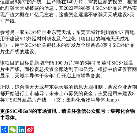
但建设8英寸的产线，且产能在140万片，需要巨额的投资。根据
此前瀚天天成披露的信息，其2022年的6英寸SiC外延晶片产品实
现产值大概在11亿元左右，这些资金远远不够瀚天天成建设8英
寸产线。
参考另一家SiC外延企业东莞天域，东莞天域计划购置94.7 亩地
用于建设SiC外延材料研发及产业化（项目目的与瀚天天成相
同），用于SiC外延关键技术的研发及全球首条8英寸SiC外延晶
片生产线的建设。
该项目的目标是新增产能 100 万片/年的6英寸/8 英寸SiC外延晶
片生产线。而投资总投资金额达到了80亿元。根据中信证券官网
显示，天域半导体于今年1月开启上市辅导备案。
所以，综合瀚天天成与东莞天域的信息大胆推测，两家企业近期
都开始进行上市辅导，未来上市募资的资金，主要是用来建设8
英寸SiC外延晶片产线。（文：集邦化合物半导体 Jump）
更多SiC和GaN的市场资讯，请关注微信公众账号：集邦化合物
半导体。
Share
WeChat
LinkedIn
Sina
Weibo