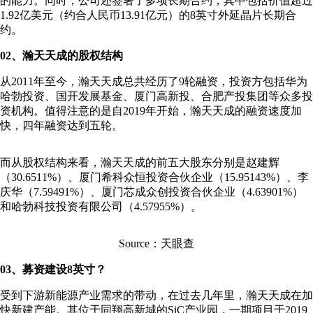
的能力。同时，公司还签署了多项长期合约，其中包括价值超过
1.92亿美元（约合人民币13.91亿元）的8英寸外延晶片长期合
约。
02、瀚天天成的股权结构
从2011年至今，瀚天天成总共经历了9轮融资，投资方包括华为
哈勃投资、国开发展基金、厦门高新投、合肥产投集团等众多投
资机构。值得注意的是自2019年开始，瀚天天成的融资速度加
快，四年融资达到五轮。
而从股权结构来看，瀚天天成的前五大股东分别是赵建辉
（30.6511%）、厦门希科众恒投资合伙企业（15.95143%）、李
庆华（7.59491%）、厦门芯成众创投资合伙企业（4.63901%）
和哈勃科技投资有限公司（4.57955%）。
Source：天眼查
03、募资建设8英寸？
受到下游新能源产业需求的带动，在过去几年里，瀚天天成在加
快新建产能。其位于同翔高新城的SiC产业园，一期项目于2019