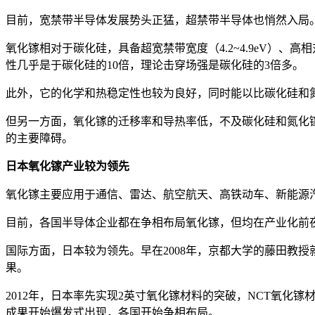
目前，宽禁带半导体发展势头正猛，超禁带半导体也悄然入局。
氧化镓相对于碳化硅，具备超宽禁带宽度（4.2~4.9eV）
性几乎是于碳化硅的10倍，理论击穿场强是碳化硅的3倍多。
此外，它的化学和热稳定性也较为良好，同时能以比碳化硅和
但另一方面，氧化镓的迁移率和导热率低，不及碳化硅和氮化
的主要障碍。
日本氧化镓产业较为领先
氧化镓主要应用于通信、雷达、航空航天、高铁动车、新能源
目前，各国半导体企业都在争相布局氧化镓，但均在产业化前
国际方面，日本较为领先。早在2008年，京都大学的藤田教授就发布了氧化镓深
果。
2012年，日本率先实现2英寸氧化镓材料的突破，NCT氧化镓
成果开始爆发式出现，各国开始争相布局。