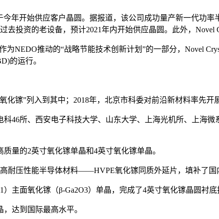
产4吋氧化镓晶圆，并于今年开始供应客户晶圆。据报道，该公司成功量产
设备，预计2021年内开始供应晶圆。此外，Novel Crystal
O推动的“战略节能技术创新计划”的一部分，Novel Crystal 
BD)的运行。
“氧化镓”列入到其中；2018年，北京市科委对前沿新材料率先开
电科46所、西安电子科技大学、山东大学、上海光机所、上海微
。
一片高质量的2英寸氧化镓单晶和4英寸氧化镓单晶。
权的高耐压性能半导体材料——HVPE氧化镓同质外延片，填补了
1）主面氧化镓（β-Ga2O3）单晶，完成了4英寸氧化镓晶圆衬
单晶，达到国际最高水平。