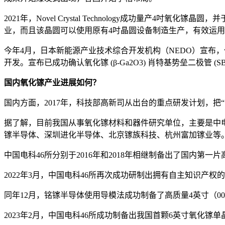
2021年，Novel Crystal Technology成功量
业，而且该晶圆可以使用原有4吋晶圆设备制造生产，有效运用过去投资的老
今年4月，日本新能源产业技术综合开发机构（NEDO）宣布，作为NED
开发。宣布已成功确认氧化镓 (β-Ga2O3) 肖特基势垒二极管 (S
国内氧化镓产业进展如何？
国内方面，2017年，科技部高新司从出台的重点研发计划，把
据了解，目前我国从事氧化镓材料和器件研究单位，主要是中
镓半导体、深圳进化半导体、北京镓族科技、杭州富加镓业等
中国电科46所分别于2016年和2018年相继制备出了国内第
2022年3月，中国电科46所再次成功研制出拥有自主知识产
同年12月，铭镓半导体使用导模法成功制备了高质量4英寸（00
2023年2月，中国电科46所成功制备出我国首颗6英寸氧化镓