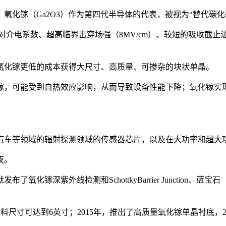
氧化镓（Ga2O3）作为第四代半导体的代表，被视为“替代碳
、高相对介电系数、超高临界击穿场强（8MV/cm）、较短的吸收
氮化镓更低的成本获得大尺寸、高质量、可掺杂的块状单晶。
镓，可能受到自热效应影响，从而导致设备性能下降；氧化镓实现
汽车等领域的辐射探测领域的传感器芯片，以及在大功率和超大
夜。
紫外线检测和SchottkyBarrier Junction、蓝宝石（Sap
材料尺寸可达到6英寸；2015年，推出了高质量氧化镓单晶衬底