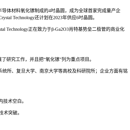
新一代功率半导体材料氧化镓制成的4吋晶圆，成为全球首家完成量产企
 Technology还计划在2023年供应6吋晶圆。
Technology正在致力于β-Ga2O3肖特基势垒二极管的商业化
展了研究工作，并且把“氧化镓”列为重点项目。
系统所、复旦大学、南京大学等高校及科研院所；企业方面有铭
国内技术空白。
底技术突破。