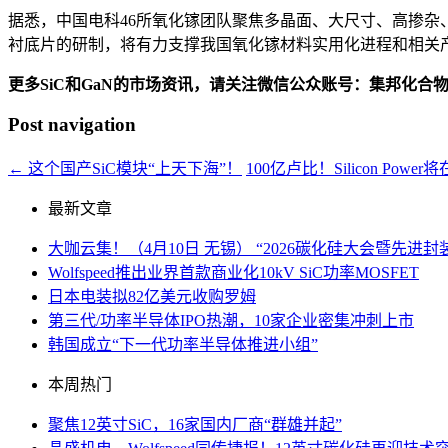
据悉，中国电科46所氧化镓团队聚焦多晶面、大尺寸、高掺杂
衬底片的研制，将有力支撑我国氧化镓材料实用化进程和相关产业
更多SiC和GaN的市场资讯，请关注微信公众账号：集邦化合
Post navigation
←
这个国产SiC模块“上天下海”！
100亿卢比！Silicon Powe
最新文章
大咖云集！（4月10日 无锡） “2026碳化硅大会暨先
Wolfspeed推出业界首款商业化10kV SiC功率MOSFET
日本电装拟82亿美元收购罗姆
第三代/功率半导体IPO热潮，10家企业密集冲刺上市
韩国成立“下一代功率半导体推进小组”
本周热门
聚焦12英寸SiC，16家国内厂商“群雄并起”