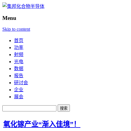
Menu
Skip to content
首页
功率
射频
光电
数据
报告
研讨会
企业
展会
搜
索：
氧化镓产业“渐入佳境”！