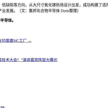
、低缺陷等方向，从大尺寸氧化镓热场设计出发，成功构建了适
发展。（文：集邦化合物半导体 Doris整理）
物半导体。
r将在印度建SiC工厂
→
进封装技术大会！”演讲嘉宾阵容大曝光