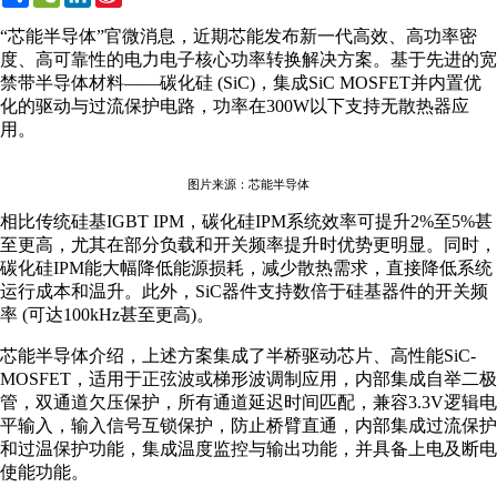
Weibo
“芯能半导体”官微消息，近期芯能发布新一代高效、高功率密
度、高可靠性的电力电子核心功率转换解决方案。基于先进的宽
禁带半导体材料——碳化硅 (SiC)，集成SiC MOSFET并内置优
化的驱动与过流保护电路，功率在300W以下支持无散热器应
用。
图片来源：芯能半导体
相比传统硅基IGBT IPM，碳化硅IPM系统效率可提升2%至5%甚
至更高，尤其在部分负载和开关频率提升时优势更明显。同时，
碳化硅IPM能大幅降低能源损耗，减少散热需求，直接降低系统
运行成本和温升。此外，SiC器件支持数倍于硅基器件的开关频
率 (可达100kHz甚至更高)。
芯能半导体介绍，上述方案集成了半桥驱动芯片、高性能SiC-
MOSFET，适用于正弦波或梯形波调制应用，内部集成自举二极
管，双通道欠压保护，所有通道延迟时间匹配，兼容3.3V逻辑电
平输入，输入信号互锁保护，防止桥臂直通，内部集成过流保护
和过温保护功能，集成温度监控与输出功能，并具备上电及断电
使能功能。