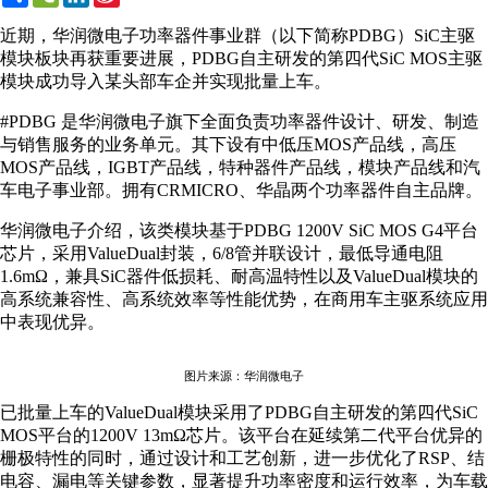
Weibo
近期，华润微电子功率器件事业群（以下简称PDBG）SiC主驱
模块板块再获重要进展，PDBG自主研发的第四代SiC MOS主驱
模块成功导入某头部车企并实现批量上车。
#PDBG 是华润微电子旗下全面负责功率器件设计、研发、制造
与销售服务的业务单元。其下设有中低压MOS产品线，高压
MOS产品线，IGBT产品线，特种器件产品线，模块产品线和汽
车电子事业部。拥有CRMICRO、华晶两个功率器件自主品牌。
华润微电子介绍，该类模块基于PDBG 1200V SiC MOS G4平台
芯片，采用ValueDual封装，6/8管并联设计，最低导通电阻
1.6mΩ，兼具SiC器件低损耗、耐高温特性以及ValueDual模块的
高系统兼容性、高系统效率等性能优势，在商用车主驱系统应用
中表现优异。
图片来源：华润微电子
已批量上车的ValueDual模块采用了PDBG自主研发的第四代SiC
MOS平台的1200V 13mΩ芯片。该平台在延续第二代平台优异的
栅极特性的同时，通过设计和工艺创新，进一步优化了RSP、结
电容、漏电等关键参数，显著提升功率密度和运行效率，为车载