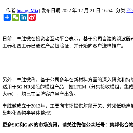
作者
huang, Mia
|
发布日期
2022 年 12 月 21 日 16:54
|
分类
产
Share
WeChat
LinkedIn
Sina
Weibo
日前，卓胜微在投资者互动平台表示，基于公司自建的滤波器产
工器和四工器已通过产品级验证，并开始向客户送样推广。
另外，卓胜微称，基于公司多年在新材料方面的深入研究和持续投
适用于5G NR频段的模组产品，如LFEM（分集接收模组，集
大器），均已在品牌客户量产出货。
卓胜微成立于2012年，主要向市场提供射频开关、射频低噪
集邦化合物半导体整理）
更多SiC和GaN的市场资讯，请关注微信公众账号：集邦化合