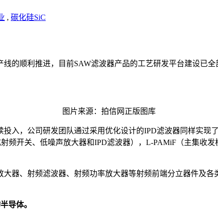
业
,
碳化硅SiC
线的顺利推进，目前SAW滤波器产品的工艺研发平台建设已全
图片来源：拍信网正版图库
入，公司研发团队通过采用优化设计的IPD滤波器同样实现了su
成射频开关、低噪声放大器和IPD滤波器），L-PAMiF（主集
声放大器、射频滤波器、射频功率放大器等射频前端分立器件及
物半导体。