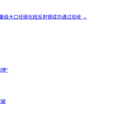
米量级大口径碳化硅反射镜成功通过验收
→
牌”
突破