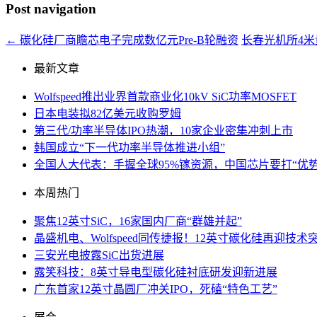
Post navigation
←
碳化硅厂商瞻芯电子完成数亿元Pre-B轮融资
长春光机所4
最新文章
Wolfspeed推出业界首款商业化10kV SiC功率MOSFET
日本电装拟82亿美元收购罗姆
第三代/功率半导体IPO热潮，10家企业密集冲刺上市
韩国成立“下一代功率半导体推进小组”
全国人大代表：手握全球95%镓资源，中国芯片要打“优势
本周热门
聚焦12英寸SiC，16家国内厂商“群雄并起”
晶盛机电、Wolfspeed同传捷报！12英寸碳化硅再迎技术
三安光电披露SiC出货进展
露笑科技：8英寸导电型碳化硅衬底研发迎新进展
广东首家12英寸晶圆厂冲关IPO，死磕“特色工艺”