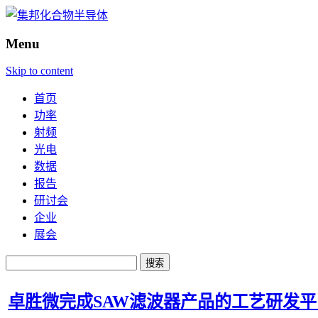
Menu
Skip to content
首页
功率
射频
光电
数据
报告
研讨会
企业
展会
搜
索：
卓胜微完成SAW滤波器产品的工艺研发