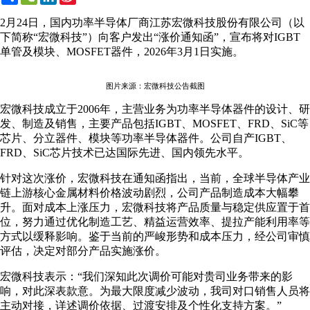
Weibo
2月24日，国内功率半导体厂商江苏宏微科技股份有限公司（以
下简称“宏微科技”）向客户发出“涨价通知函”，宣布将对IGBT
单管及模块、MOSFET器件，2026年3月1日实施。
图片来源：宏微科技公告截图
宏微科技成立于2006年，主营业务为功率半导体器件的设计、研
发、制造及销售，主要产品包括IGBT、MOSFET、FRD、SiC等
芯片、分立器件、模块等功率半导体器件。公司自产IGBT、
FRD、SiC芯片技术已达国际先进、国内领先水平。
针对这次涨价，宏微科技在通知函指出，当前，全球半导体产业
链上游核心金属材料价格波动剧烈，公司产品制造成本大幅攀
升。面对成本上涨压力，宏微科技将产品质量与稳定供应置于首
位，努力通过优化制造工艺、精益运营效率、提拉产能利用率等
方式以缓释影响。鉴于当前的严峻形势和成本压力，经公司审慎
评估，决定对部分产品实施涨价。
宏微科技表示：“我们深知此次调价可能对贵司业务带来的影
响，对此深表款意。为最大限度减少波动，我司对口销售人员将
主动对接，详述调价依据、过渡安排及个性化支持方案。”