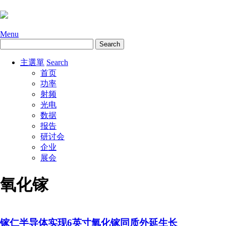
Menu
主選單
Search
首页
功率
射频
光电
数据
报告
研讨会
企业
展会
氧化镓
镓仁半导体实现6英寸氧化镓同质外延生长